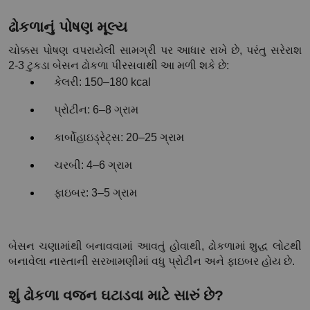
ઢોકળાનું પોષણ મૂલ્ય
ચોક્કસ પોષણ વપરાયેલી સામગ્રી પર આધાર રાખે છે, પરંતુ સરેરાશ 
2-3 ટુકડા બેસન ઢોકળા પીરસવાથી આ મળી શકે છે:
કેલરી: 150–180 kcal
પ્રોટીન: 6–8 ગ્રામ
કાર્બોહાઇડ્રેટ્સ: 20–25 ગ્રામ
ચરબી: 4–6 ગ્રામ
ફાઇબર: 3–5 ગ્રામ
બેસન ચણામાંથી બનાવવામાં આવતું હોવાથી, ઢોકળામાં શુદ્ધ લોટથી 
બનાવેલા નાસ્તાની સરખામણીમાં વધુ પ્રોટીન અને ફાઇબર હોય છે.
શું ઢોકળા વજન ઘટાડવા માટે સારું છે?