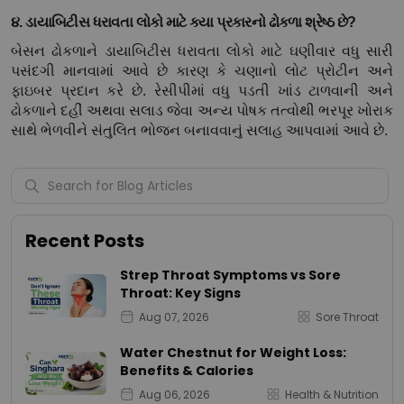
૪. ડાયાબિટીસ ધરાવતા લોકો માટે કયા પ્રકારનો ઢોકળા શ્રેષ્ઠ છે?
બેસન ઢોકળાને ડાયાબિટીસ ધરાવતા લોકો માટે ઘણીવાર વધુ સારી 
પસંદગી માનવામાં આવે છે કારણ કે ચણાનો લોટ પ્રોટીન અને 
ફાઇબર પ્રદાન કરે છે. રેસીપીમાં વધુ પડતી ખાંડ ટાળવાની અને 
ઢોકળાને દહીં અથવા સલાડ જેવા અન્ય પોષક તત્વોથી ભરપૂર ખોરાક 
સાથે ભેળવીને સંતુલિત ભોજન બનાવવાનું સલાહ આપવામાં આવે છે.
Recent Posts
Strep Throat Symptoms vs Sore
Throat: Key Signs
Aug 07, 2026
Sore Throat
Water Chestnut for Weight Loss:
Benefits & Calories
Aug 06, 2026
Health & Nutrition