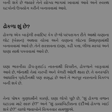
બની શકે છે જ્યારે તેને યોગ્ય ભાગમાં ખાવામાં આવે અને સ્વસ્થ 
ઘટકોનો ઉપયોગ કરીને બનાવવામાં આવે.
ઢોકળા શું છે?
ઢોકળા એક બાફેલી સ્વાદિષ્ટ કેક છે જે પરંપરાગત રીતે આથો ચણાના 
લોટ (બેસન) અથવા ચોખા અને ચણાના લોટના મિશ્રણમાંથી 
બનાવવામાં આવે છે. તેને સરસવના દાણા, કઢી પત્તા, લીલા મરચાં અને 
ધાણા સાથે પકવવામાં આવે છે.
ઘણા ભારતીય ડીપ-ફ્રાઈડ નાસ્તાથી વિપરીત, ઢોકળાને બાફવામાં 
આવે છે, જેનાથી તેમાં ચરબી અને કેલરી ઓછી થાય છે. તે વનસ્પતિ 
આધારિત પ્રોટીનથી પણ સમૃદ્ધ છે અને તે ભરપૂર નાસ્તાનો વિકલ્પ 
બની શકે છે.
તેના પોષક ગુણધર્મોને કારણે, ઘણા લોકો પૂછે છે, "શું ઢોકળા વજન 
ઘટાડવા માટે સારું છે?" અને "શું ડાયાબિટીસના દર્દીઓ ઢોકળા ખાઈ 
શકે છે?" ચાલો જવાબોને વિગતવાર સમજીએ.