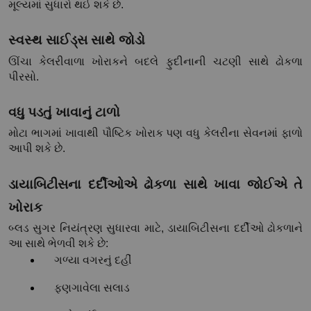
મૂલ્યમાં સુધારો થઈ શકે છે.
સ્વસ્થ સાઈડ્સ સાથે જોડો
ઊંચા કેલરીવાળા ખોરાકને બદલે ફુદીનાની ચટણી સાથે ઢોકળા 
પીરસો.
વધુ પડતું ખાવાનું ટાળો
મોટા ભાગમાં ખાવાથી પૌષ્ટિક ખોરાક પણ વધુ કેલરીના સેવનમાં ફાળો 
આપી શકે છે.
ડાયાબિટીસના દર્દીઓએ ઢોકળા સાથે ખાવા જોઈએ તે 
ખોરાક
બ્લડ સુગર નિયંત્રણ સુધારવા માટે, ડાયાબિટીસના દર્દીઓ ઢોકળાને 
આ સાથે ભેળવી શકે છે:
ગળ્યા વગરનું દહીં
ફણગાવેલા સલાડ