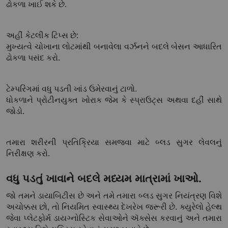
ઢોકળા ખાઈ શકે છે.
અહીં કેટલીક ટિપ્સ છે:
મુખ્યત્વે ચોખાના લોટમાંથી બનાવેલા વર્ઝનને બદલે બેસન આધારિત 
ઢોકળા પસંદ કરો.
ટેમ્પરિંગમાં વધુ પડતી ખાંડ ઉમેરવાનું ટાળો.
ધોકળાને પ્રોટીનયુક્ત ખોરાક જેમ કે સ્પ્રાઉટ્સ અથવા દહીં સાથે 
જોડો.
તમારા શરીરની પ્રતિક્રિયા સમજવા માટે બ્લડ સુગર લેવલનું 
નિરીક્ષણ કરો.
વધુ પડતું ખાવાને બદલે મધ્યમ માત્રામાં ખાઓ.
જો તમને ડાયાબિટીસ છે અને તમે તમારા બ્લડ સુગર નિયંત્રણ વિશે 
અચોક્કસ છો, તો નિયમિત સ્વાસ્થ્ય દેખરેખ જરૂરી છે. ક્યુરેલો હેલ્થ 
જેવા પ્લેટફોર્મ ડાયગ્નોસ્ટિક સેવાઓને ઍક્સેસ કરવાનું અને તમારા 