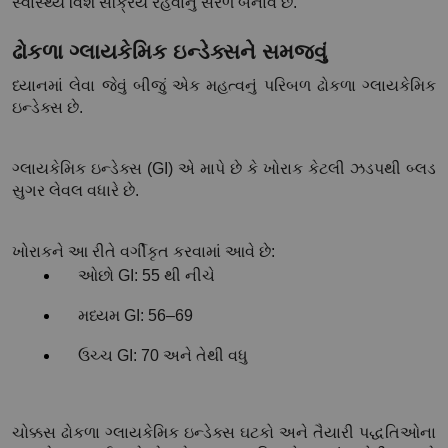
સ્વાસ્થ્ય વિશે સક્રિય રહેવાનું સરળ બનાવે છે.
ઢોકળા ગ્લાયકેમિક ઇન્ડેક્સને સમજવું
ધ્યાનમાં લેવા જેવું બીજું એક મહત્વનું પરિબળ ઢોકળા ગ્લાયકેમિક 
ઇન્ડેક્સ છે.
ગ્લાયકેમિક ઇન્ડેક્સ (GI) એ માપે છે કે ખોરાક કેટલી ઝડપથી બ્લડ 
સુગર લેવલ વધારે છે.
ખોરાકને આ રીતે વર્ગીકૃત કરવામાં આવે છે:
ઓછો GI: 55 થી નીચે
મધ્યમ GI: 56–69
ઉચ્ચ GI: 70 અને તેથી વધુ
ચોક્કસ ઢોકળા ગ્લાયકેમિક ઇન્ડેક્સ ઘટકો અને તૈયારી પદ્ધતિઓના 