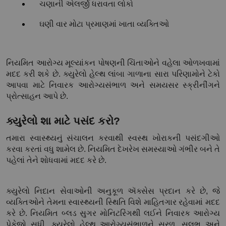
ચણાની એલર્જી ધરાવતા લોકો
ઘણી વાર મોટા પ્રમાણમાં ખાતા વ્યક્તિઓ
નિયમિત આરોગ્ય મૂલ્યાંકન પોષણની ચિંતાઓને વહેલા ઓળખવામાં 
મદદ કરી શકે છે. ક્યુરેલો હેલ્થ લાંબા ગાળાના સારા પરિણામોને ટેકો 
આપવા માટે નિવારક આરોગ્યસંભાળ અને સમયસર સ્ક્રીનીંગને 
પ્રોત્સાહન આપે છે.
ક્યુરેલો શા માટે પસંદ કરો?
તમારા સ્વાસ્થ્યનું સંચાલન કરવાથી સ્વસ્થ ખોરાકની પસંદગીઓ 
કરવા કરતાં વધુ શામેલ છે. નિયમિત દેખરેખ સમસ્યાઓ ગંભીર બને તે 
પહેલાં તેને શોધવામાં મદદ કરે છે.
ક્યુરેલો નિદાન સેવાઓની અનુકૂળ ઍક્સેસ પ્રદાન કરે છે, જે 
વ્યક્તિઓને તેમના સ્વાસ્થ્યની સ્થિતિ વિશે માહિતગાર રહેવામાં મદદ 
કરે છે. નિયમિત બ્લડ સુગર મોનિટરિંગથી લઈને નિવારક આરોગ્ય 
પેકેજો સુધી, ક્યુરેલો હેલ્થ આરોગ્યસંભાળને સરળ, સુલભ અને 