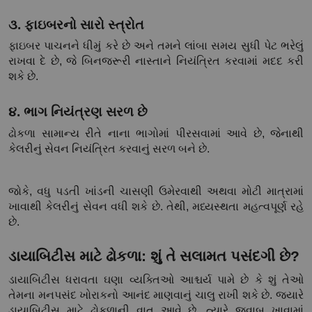
૩. ફાઇબરનો સારો સ્ત્રોત
ફાઇબર પાચનને ધીમું કરે છે અને તમને લાંબા સમય સુધી પેટ ભરેલું 
રાખવા દે છે, જે બિનજરૂરી નાસ્તાને નિયંત્રિત કરવામાં મદદ કરી 
શકે છે.
૪. ભાગ નિયંત્રણ સરળ છે
ઢોકળા સામાન્ય રીતે નાના ભાગોમાં પીરસવામાં આવે છે, જેનાથી 
કેલરીનું સેવન નિયંત્રિત કરવાનું સરળ બને છે.
જોકે, વધુ પડતી ખાંડની ચાસણી ઉમેરવાથી અથવા મોટી માત્રામાં 
ખાવાથી કેલરીનું સેવન વધી શકે છે. તેથી, મધ્યસ્થતા મહત્વપૂર્ણ રહે 
છે.
ડાયાબિટીસ માટે ઢોકળા: શું તે સલામત પસંદગી છે?
ડાયાબિટીસ ધરાવતા ઘણા વ્યક્તિઓ આશ્ચર્ય પામે છે કે શું તેઓ 
તેમના મનપસંદ ખોરાકનો આનંદ માણવાનું ચાલુ રાખી શકે છે. જ્યારે 
ડાયાબિટીસ માટે ઢોકળાની વાત આવે છે, ત્યારે જવાબ ખાવામાં 