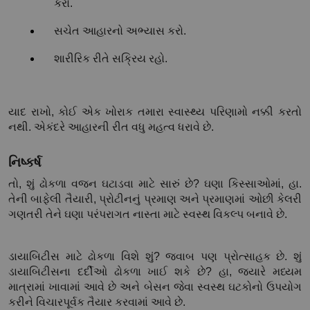
કરો.
સચેત આહારનો અભ્યાસ કરો.
શારીરિક રીતે સક્રિય રહો.
યાદ રાખો, કોઈ એક ખોરાક તમારા સ્વાસ્થ્ય પરિણામો નક્કી કરતો 
નથી. એકંદરે આહારની રીત વધુ મહત્વ ધરાવે છે.
નિષ્કર્ષ
તો, શું ઢોકળા વજન ઘટાડવા માટે સારું છે? ઘણા કિસ્સાઓમાં, હા. 
તેની બાફેલી તૈયારી, પ્રોટીનનું પ્રમાણ અને પ્રમાણમાં ઓછી કેલરી 
ગણતરી તેને ઘણા પરંપરાગત નાસ્તા માટે સ્વસ્થ વિકલ્પ બનાવે છે.
ડાયાબિટીસ માટે ઢોકળા વિશે શું? જવાબ પણ પ્રોત્સાહક છે. શું 
ડાયાબિટીસના દર્દીઓ ઢોકળા ખાઈ શકે છે? હા, જ્યારે મધ્યમ 
માત્રામાં ખાવામાં આવે છે અને બેસન જેવા સ્વસ્થ ઘટકોનો ઉપયોગ 
કરીને વિચારપૂર્વક તૈયાર કરવામાં આવે છે.