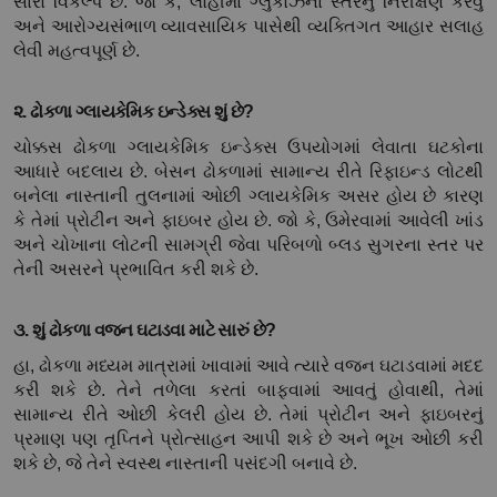
સારો વિકલ્પ છે. જો કે, લોહીમાં ગ્લુકોઝના સ્તરનું નિરીક્ષણ કરવું 
અને આરોગ્યસંભાળ વ્યાવસાયિક પાસેથી વ્યક્તિગત આહાર સલાહ 
લેવી મહત્વપૂર્ણ છે.
૨. ઢોકળા ગ્લાયકેમિક ઇન્ડેક્સ શું છે?
ચોક્કસ ઢોકળા ગ્લાયકેમિક ઇન્ડેક્સ ઉપયોગમાં લેવાતા ઘટકોના 
આધારે બદલાય છે. બેસન ઢોકળામાં સામાન્ય રીતે રિફાઇન્ડ લોટથી 
બનેલા નાસ્તાની તુલનામાં ઓછી ગ્લાયકેમિક અસર હોય છે કારણ 
કે તેમાં પ્રોટીન અને ફાઇબર હોય છે. જો કે, ઉમેરવામાં આવેલી ખાંડ 
અને ચોખાના લોટની સામગ્રી જેવા પરિબળો બ્લડ સુગરના સ્તર પર 
તેની અસરને પ્રભાવિત કરી શકે છે.
૩. શું ઢોકળા વજન ઘટાડવા માટે સારું છે?
હા, ઢોકળા મધ્યમ માત્રામાં ખાવામાં આવે ત્યારે વજન ઘટાડવામાં મદદ 
કરી શકે છે. તેને તળેલા કરતાં બાફવામાં આવતું હોવાથી, તેમાં 
સામાન્ય રીતે ઓછી કેલરી હોય છે. તેમાં પ્રોટીન અને ફાઇબરનું 
પ્રમાણ પણ તૃપ્તિને પ્રોત્સાહન આપી શકે છે અને ભૂખ ઓછી કરી 
શકે છે, જે તેને સ્વસ્થ નાસ્તાની પસંદગી બનાવે છે.