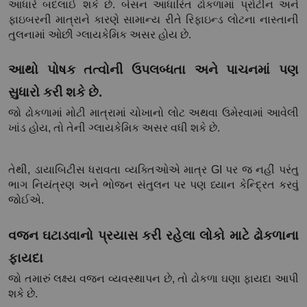
આધારે બદલાઈ શકે છે. બેસન આધારિત ઢોકળામાં પ્રોટીન અને 
ફાઇબરની માત્રાને કારણે સામાન્ય રીતે રિફાઇન્ડ લોટના નાસ્તાની 
તુલનામાં ઓછી ગ્લાયકેમિક અસર હોય છે.
આથો પોષક તત્વોની ઉપલબ્ધતા અને પાચનમાં પણ 
સુધારો કરી શકે છે.
જો ઢોકળામાં મોટી માત્રામાં ચોખાનો લોટ અથવા ઉમેરવામાં આવેલી 
ખાંડ હોય, તો તેની ગ્લાયકેમિક અસર વધી શકે છે.
તેથી, ડાયાબિટીસ ધરાવતા વ્યક્તિઓએ માત્ર GI પર જ નહીં પરંતુ 
ભાગ નિયંત્રણ અને ભોજન સંતુલન પર પણ ધ્યાન કેન્દ્રિત કરવું 
જોઈએ.
વજન ઘટાડવાનો પ્રયાસ કરી રહેલા લોકો માટે ઢોકળાના 
ફાયદા
જો તમારું લક્ષ્ય વજન વ્યવસ્થાપન છે, તો ઢોકળા ઘણા ફાયદા આપી 
શકે છે.