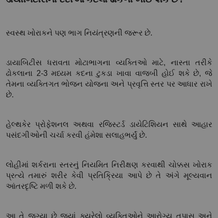
સ્વસ્થ ખોરાકને પણ ભાગ નિયંત્રણની જરૂર છે.
ડાયાબિટીસ ધરાવતા મોટાભાગના વ્યક્તિઓ માટે, નાસ્તા તરીકે 
ઢોકલાના 2-3 મધ્યમ કદના ટુકડા ખાવા વાજબી હોઈ શકે છે, જે 
તેમના વ્યક્તિગત ભોજન યોજના અને પ્રવૃત્તિ સ્તર પર આધાર રાખે 
છે.
હેલ્થકેર પ્રોફેશનલ અથવા રજિસ્ટર્ડ ડાયેટિશિયન સાથે આહાર 
પસંદગીઓની ચર્ચા કરવી હંમેશા સલાહભર્યું છે.
લોહીમાં શર્કરાના સ્તરનું નિયમિત નિરીક્ષણ કરવાથી ચોક્કસ ખોરાક 
પ્રત્યે તમારું શરીર કેવી પ્રતિક્રિયા આપે છે તે અંગે મૂલ્યવાન 
આંતરદૃષ્ટિ મળી શકે છે.
આ તે જગ્યા છે જ્યાં ક્યુરેલો વ્યક્તિઓને આરોગ્ય તપાસ અને 