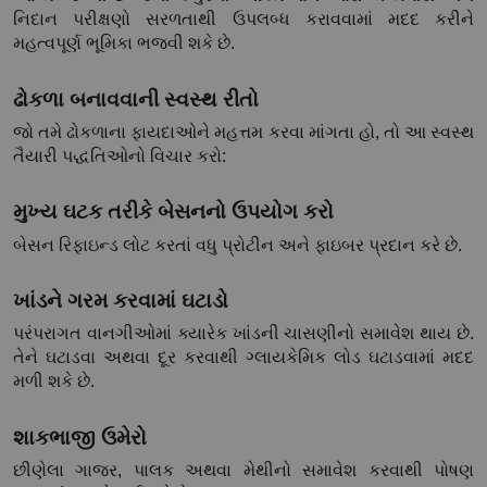
નિદાન પરીક્ષણો સરળતાથી ઉપલબ્ધ કરાવવામાં મદદ કરીને 
મહત્વપૂર્ણ ભૂમિકા ભજવી શકે છે.
ઢોકળા બનાવવાની સ્વસ્થ રીતો
જો તમે ઢોકળાના ફાયદાઓને મહત્તમ કરવા માંગતા હો, તો આ સ્વસ્થ 
તૈયારી પદ્ધતિઓનો વિચાર કરો:
મુખ્ય ઘટક તરીકે બેસનનો ઉપયોગ કરો
બેસન રિફાઇન્ડ લોટ કરતાં વધુ પ્રોટીન અને ફાઇબર પ્રદાન કરે છે.
ખાંડને ગરમ કરવામાં ઘટાડો
પરંપરાગત વાનગીઓમાં ક્યારેક ખાંડની ચાસણીનો સમાવેશ થાય છે. 
તેને ઘટાડવા અથવા દૂર કરવાથી ગ્લાયકેમિક લોડ ઘટાડવામાં મદદ 
મળી શકે છે.
શાકભાજી ઉમેરો
છીણેલા ગાજર, પાલક અથવા મેથીનો સમાવેશ કરવાથી પોષણ 