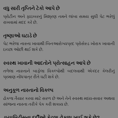
વધુ સારી તૃપ્તિને ટેકો આપે છે
પ્રોટીન અને ફાઇબરનું મિશ્રણ તમને લાંબા સમય સુધી પેટ ભરેલું 
રાખવામાં મદદ કરે છે.
તૃષ્ણાઓ ઘટાડે છે
પેટ ભરેલા નાસ્તા ખાવાથી બિનઆરોગ્યપ્રદ પ્રોસેસ્ડ ખોરાક ખાવાની 
ઇચ્છા ઓછી થઈ શકે છે.
સ્વસ્થ ખાવાની આદતોને પ્રોત્સાહન આપે છે
તળેલા નાસ્તાને બાફેલા વિકલ્પોથી બદલવાથી એકંદર કેલરીનું 
પ્રમાણ નોંધપાત્ર રીતે ઘટી શકે છે.
અનુકૂળ નાસ્તાનો વિકલ્પ
ઢોકળા તૈયાર કરવા માટે સરળ છે અને તેને સ્વસ્થ મધ્ય-સવાર અથવા 
સાંજના નાસ્તા તરીકે પેક કરી શકાય છે.
ડાયાબિટીસના દર્દીઓ કેટલા ઢોકળા ખાઈ શકે છે?