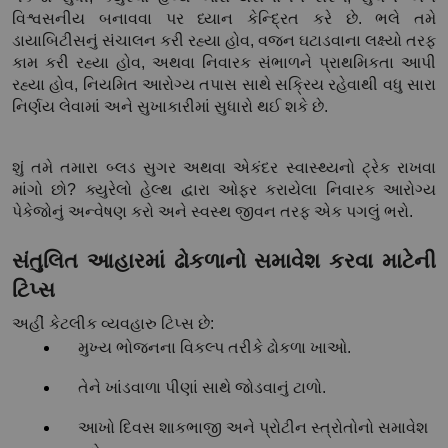
વિશ્વસનીય બનાવવા પર ધ્યાન કેન્દ્રિત કરે છે. ભલે તમે 
ડાયાબિટીસનું સંચાલન કરી રહ્યા હોવ, વજન ઘટાડવાના લક્ષ્યો તરફ 
કામ કરી રહ્યા હોવ, અથવા નિવારક સંભાળને પ્રાથમિકતા આપી 
રહ્યા હોવ, નિયમિત આરોગ્ય તપાસ સાથે સક્રિય રહેવાથી વધુ સારા 
નિર્ણય લેવામાં અને સુખાકારીમાં સુધારો થઈ શકે છે.
શું તમે તમારા બ્લડ સુગર અથવા એકંદર સ્વાસ્થ્યનો ટ્રેક રાખવા 
માંગો છો? ક્યુરેલો હેલ્થ દ્વારા ઓફર કરાયેલા નિવારક આરોગ્ય 
પેકેજોનું અન્વેષણ કરો અને સ્વસ્થ જીવન તરફ એક પગલું ભરો.
સંતુલિત આહારમાં ઢોકળાનો સમાવેશ કરવા માટેની 
ટિપ્સ
અહીં કેટલીક વ્યવહારુ ટિપ્સ છે:
મુખ્ય ભોજનના વિકલ્પ તરીકે ઢોકળા ખાઓ.
તેને ખાંડવાળા પીણાં સાથે જોડવાનું ટાળો.
આખો દિવસ શાકભાજી અને પ્રોટીન સ્ત્રોતોનો સમાવેશ 