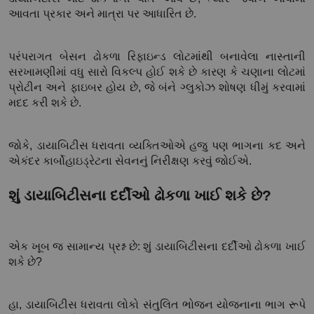
આવતા પ્રકાર અને માત્રા પર આધારિત છે.
પરંપરાગત બેસન ઢોકળા રિફાઇન્ડ લોટમાંથી બનાવેલા નાસ્તાની 
સરખામણીમાં વધુ સારો વિકલ્પ હોઈ શકે છે કારણ કે ચણાના લોટમાં 
પ્રોટીન અને ફાઇબર હોય છે, જે બંને ગ્લુકોઝ શોષણ ધીમું કરવામાં 
મદદ કરી શકે છે.
જોકે, ડાયાબિટીસ ધરાવતા વ્યક્તિઓએ હજુ પણ ભાગના કદ અને 
એકંદર કાર્બોહાઇડ્રેટના સેવનનું નિરીક્ષણ કરવું જોઈએ.
શું ડાયાબિટીસના દર્દીઓ ઢોકળા ખાઈ શકે છે?
એક ખૂબ જ સામાન્ય પ્રશ્ન છે: શું ડાયાબિટીસના દર્દીઓ ઢોકળા ખાઈ 
શકે છે?
હા, ડાયાબિટીસ ધરાવતા લોકો સંતુલિત ભોજન યોજનાના ભાગ રૂપે 