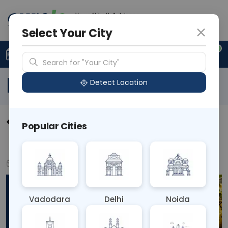
Your City & Address
N/A
Select Your City
0
Upload Prescription
+91 921 810 2620
Search for "Your City"
Blog
Detect Location
ઢોકળા: વજન ઘટાડવા અને ડાયાબિટીસ
Popular Cities
માટે સ્વસ્થ?
Jun 12, 2026
Health & Nutrition
Vadodara
Delhi
Noida