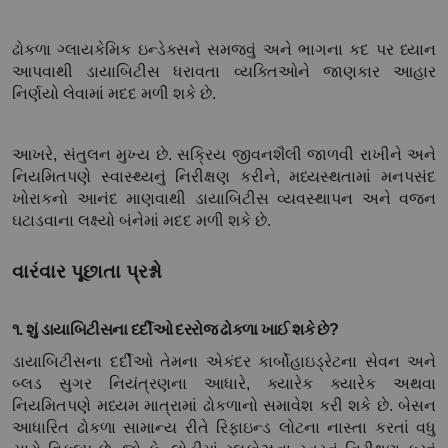
ઢોકળા ગ્લાયકેમિક ઇન્ડેક્સને સમજવું અને ભાગના કદ પર ધ્યાન 
આપવાથી ડાયાબિટીસ ધરાવતા વ્યક્તિઓને જાણકાર આહાર 
નિર્ણયો લેવામાં મદદ મળી શકે છે.
આખરે, સંતુલન મુખ્ય છે. સક્રિય જીવનશૈલી જાળવી રાખીને અને 
નિયમિતપણે સ્વાસ્થ્યનું નિરીક્ષણ કરીને, મધ્યસ્થતામાં મનપસંદ 
ખોરાકનો આનંદ માણવાથી ડાયાબિટીસ વ્યવસ્થાપન અને વજન 
ઘટાડવાના લક્ષ્યો બંનેમાં મદદ મળી શકે છે.
વારંવાર પૂછાતા પ્રશ્નો
૧. શું ડાયાબિટીસના દર્દીઓ દરરોજ ઢોકળા ખાઈ શકે છે?
ડાયાબિટીસના દર્દીઓ તેમના એકંદર કાર્બોહાઇડ્રેટના સેવન અને 
બ્લડ સુગર નિયંત્રણના આધારે, ક્યારેક ક્યારેક અથવા 
નિયમિતપણે મધ્યમ માત્રામાં ઢોકળાનો સમાવેશ કરી શકે છે. બેસન 
આધારિત ઢોકળા સામાન્ય રીતે રિફાઇન્ડ લોટના નાસ્તા કરતાં વધુ 