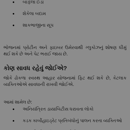
બાફેલા ઈંડા
શેકેલા બદામ
શાકભાજીના સૂપ
ભોજનમાં પ્રોટીન અને ફાઇબર ઉમેરવાથી ગ્લુકોઝનું શોષણ ધીમું 
થઈ શકે છે અને પેટ ભરાઈ જાય છે.
કોણ સાવધ રહેવું જોઈએ?
જોકે ઢોકળા સ્વસ્થ આહાર યોજનામાં ફિટ થઈ શકે છે, કેટલાક 
વ્યક્તિઓએ સાવધાની રાખવી જોઈએ.
આમાં શામેલ છે:
અનિયંત્રિત ડાયાબિટીસ ધરાવતા લોકો
કડક કાર્બોહાઇડ્રેટ પ્રતિબંધોનું પાલન કરતા વ્યક્તિઓ