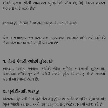
લોકો પૂછતા સૌથી સામાન્ય પ્રશ્નોમાંનો એક છે, "શું ઢોકળા વજન 
ઘટાડવા માટે સારું છે?"
જવાબ હા છે, જો તે મધ્યમ માત્રામાં ખાવામાં આવે.
ઢોકળા તમારા વજન ઘટાડવાના પ્રવાસમાં શા માટે મદદ કરી શકે છે 
તેના કેટલાક કારણો અહીં આપ્યા છે:
૧. તેમાં કેલરી ઓછી હોય છે
સમસા, પકોડા અથવા કચોરી જેવા તળેલા નાસ્તાની તુલનામાં, 
ઢોકળામાં નોંધપાત્ર રીતે ઓછી કેલરી હોય છે કારણ કે તે તળેલા 
કરતાં બાફવામાં આવે છે.
૨. પ્રોટીનથી ભરપૂર
બેસનમાં કુદરતી રીતે પ્રોટીન વધુ હોય છે. પ્રોટીન તૃપ્તિ સુધારવામાં, 
ભૂખ ઓછી કરવામાં અને વધુ પડતું ખાવાનું અટકાવવામાં મદદ કરે છે.